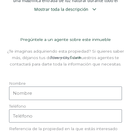
una magnífica entrada de luz natural durante todo el
día.
Mostrar toda la descripción
El inmueble cuenta con
300 m² totalmente
acondicionados
,
salida de humos
, y está
completamente equipado para iniciar actividad de
Pregúntele a un agente sobre este inmueble
restaurante de forma inmediata
.
¿Te imaginas adquiriendo esta propiedad? Si quieres saber
Dispone de:
Powered by
Estatik
más, déjanos tus dudas y uno de nuestros agentes te
✔
2 baños
contactará para darte toda la información que necesitas.
✔
Climatización instalada
✔ Amplios espacios funcionales
✔ Excelente visibilidad y ubicación estratégica
Nombre
Teléfono
Referencia de la propiedad en la que estás interesado