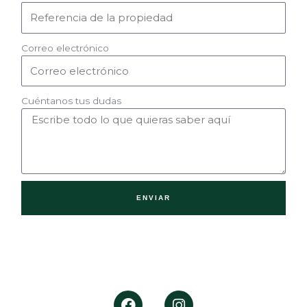
Correo electrónico
Cuéntanos tus dudas
ENVIAR
F
I