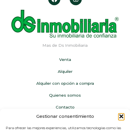
a
n
c
s
e
t
b
a
o
g
o
r
k
a
m
Mas de Ds Inmobiliaria
Venta
Alquiler
Alquiler con opción a compra
Quienes somos
Contacto
Gestionar consentimiento
Legal
Para ofrecer las mejores experiencias, utilizamos tecnologías como las