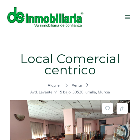
Ir
MAI
al
ME
contenido
Local Comercial
centrico
Alquiler
Venta
Avd. Levante nº 15 bajo, 30520 Jumilla, Murcia