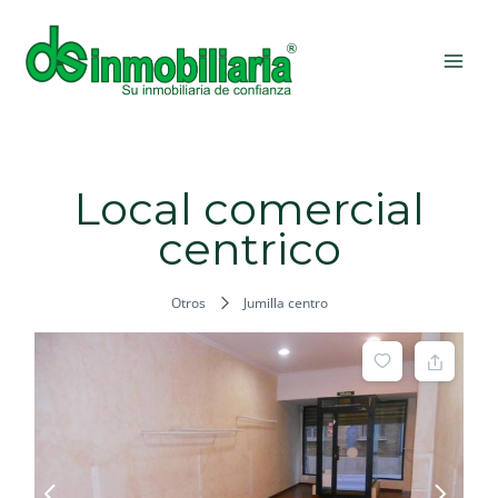
Ir
MAI
al
ME
contenido
Local comercial
centrico
Otros
Jumilla centro