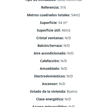
Referencia
:
316
Metros cuadrados totales
:
54m2
Superficie
:
54
m²
Superficie útil
:
46m2
Cristal ventanas
:
N/D
Balcón/terraza
:
N/D
Aire acondicionado
:
N/D
Calefacción
:
N/D
Amueblado
:
N/D
Electrodomésticos
:
N/D
Ascensor
:
N/D
Estado de la vivienda
:
Bueno
Clase energética
:
N/D
Acceso minusválidos
:
N/D