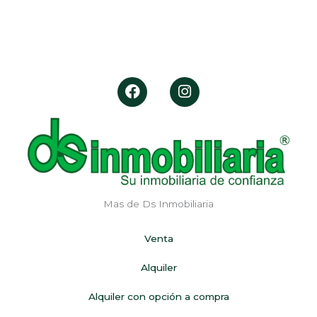
F
I
a
n
c
s
e
t
b
a
o
g
o
r
k
a
m
Mas de Ds Inmobiliaria
Venta
Alquiler
Alquiler con opción a compra