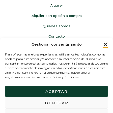
Alquiler
Alquiler con opción a compra
Quienes somos
Contacto
Gestionar consentimiento
Legal
Para ofrecer las mejores experiencias, utilizamos tecnologías como las
cookies para almacenar y/o acceder a la información del dispositivo. El
Política de privacidad
consentimiento de estas tecnologías nos permitirá procesar datos como
el comportamiento de navegación o las identificaciones únicas en este
Aviso legal
sitio. No consentir o retirar el consentimiento, puede afectar
negativamente a ciertas características y funciones.
ACEPTAR
Página web financiada por el Programa KIT Digital. Plan de
DENEGAR
Recuperación, Transformación y Resiliencia de España «Next
Generation EU.