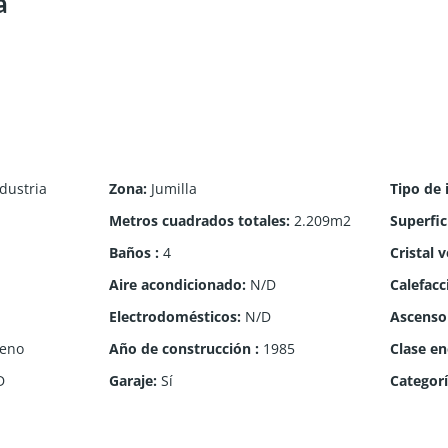
a
dustria
Zona
:
Jumilla
Tipo de
Metros cuadrados totales
:
2.209m2
Superfic
Baños
:
4
Cristal 
Aire acondicionado
:
N/D
Calefacc
Electrodomésticos
:
N/D
Ascenso
eno
Año de construcción
:
1985
Clase en
D
Garaje
:
Sí
Categor