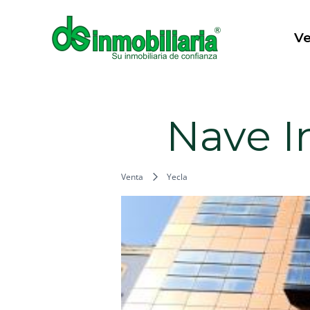
Ir
al
V
contenido
Nave I
Venta
Yecla