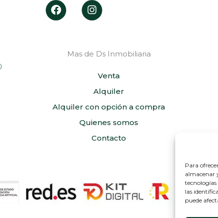
F
I
a
n
c
s
e
t
b
a
Mas de Ds Inmobiliaria
o
g
o
r
k
a
Venta
m
Alquiler
Alquiler con opción a compra
Quienes somos
Contacto
Para ofrece
almacenar y/
tecnologías
las identifi
puede afect