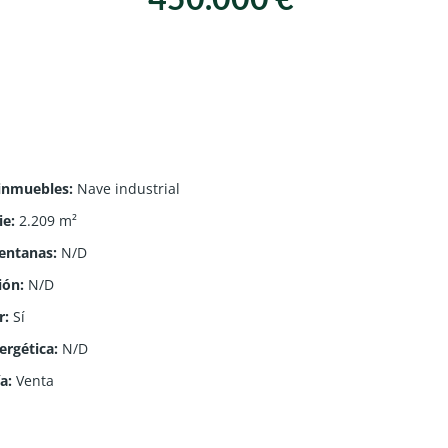
 inmuebles
:
Nave industrial
ie
:
2.209
m²
ventanas
:
N/D
ión
:
N/D
r
:
Sí
ergética
:
N/D
ía
:
Venta