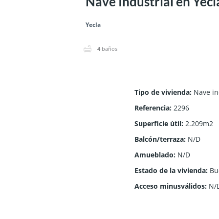
Nave Industrial en Yecl
Yecla
4
baños
Tipo de vivienda
:
Nave in
Referencia
:
2296
Superficie útil
:
2.209m2
Balcón/terraza
:
N/D
Amueblado
:
N/D
Estado de la vivienda
:
Bu
Acceso minusválidos
:
N/