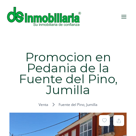
Ir
MAI
al
ME
contenido
Promocion en
Pedania de la
Fuente del Pino,
Jumilla
Venta
Fuente del Pino, Jumilla