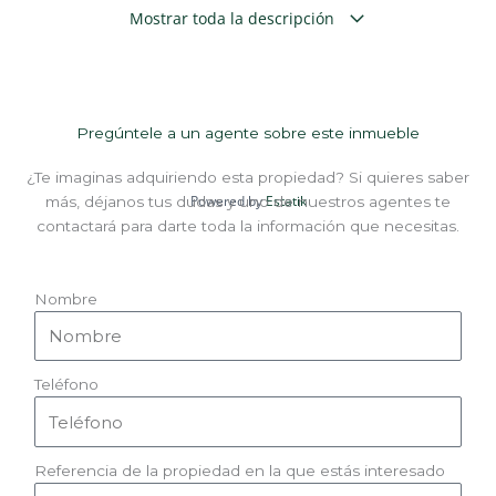
piscina y zonas ajardinadas de la Pedania, a 7 km de
Mostrar toda la descripción
distancia de la poblacion de Jumilla.
Pregúntele a un agente sobre este inmueble
¿Te imaginas adquiriendo esta propiedad? Si quieres saber
Powered by
Estatik
más, déjanos tus dudas y uno de nuestros agentes te
contactará para darte toda la información que necesitas.
Nombre
Teléfono
Referencia de la propiedad en la que estás interesado