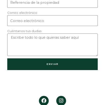
Correo electrónico
Cuéntanos tus dudas
ENVIAR
F
I
a
n