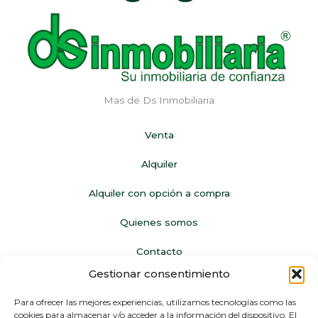
c
s
e
t
b
a
o
g
o
r
k
a
m
Mas de Ds Inmobiliaria
Venta
Alquiler
Alquiler con opción a compra
Quienes somos
Contacto
Gestionar consentimiento
Legal
Para ofrecer las mejores experiencias, utilizamos tecnologías como las
cookies para almacenar y/o acceder a la información del dispositivo. El