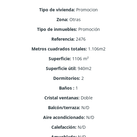
Tipo de vivienda
:
Promocion
Zona
:
Otras
Tipo de inmuebles
:
Promoción
Referencia
:
2476
Metros cuadrados totales
:
1.106m2
Superficie
:
1106
m²
Superficie útil
:
940m2
Dormitorios
:
2
Baños
:
1
Cristal ventanas
:
Doble
Balcón/terraza
:
N/D
Aire acondicionado
:
N/D
Calefacción
:
N/D
Amueblado
:
N/D