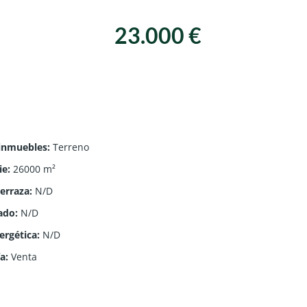
23.000 €
 inmuebles
:
Terreno
ie
:
26000
m²
terraza
:
N/D
ado
:
N/D
ergética
:
N/D
ía
:
Venta