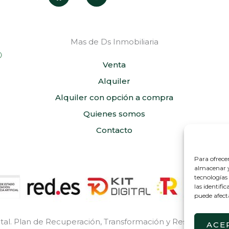
a
n
c
s
e
t
b
a
Mas de Ds Inmobiliaria
o
g
o
r
k
a
Venta
m
Alquiler
Alquiler con opción a compra
Quienes somos
Contacto
Para ofrece
almacenar y/
tecnologías
las identifi
puede afect
tal. Plan de Recuperación, Transformación y Resiliencia de
ACE