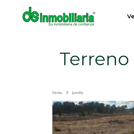
Ir
al
V
contenido
Terreno 
Venta
Jumilla